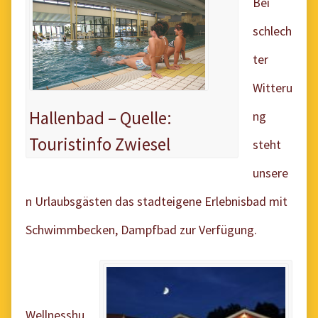
Bei
schlech
ter
Wi
tteru
Hallenbad – Quelle:
ng
Touristinfo Zwiesel
steh
t
unsere
n Urlaubsgästen das stadteigene Erlebnisbad mit
Schwimmbecken, Dampfbad zur Verfügung.
Wellnesshu