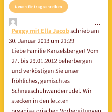
Die
...
Peggy mit Ella Jacob
schrieb am
Met
30. Januar 2013
um
21:29
ein
Liebe Familie Kanzelsberger! Vom
27. bis 29.01.2012 beherbergen
und verköstigen Sie unser
fröhliches, gemischtes
Schneeschuhwanderrudel. Wir
stecken in den letzten
organisatorischen Vorbereitungen.