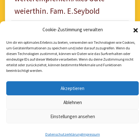
weierthin. Fam. E.Seybold
Cookie-Zustimmung verwalten
Um dir ein optimales Erlebnis zu bieten, verwenden wir Technologien wie Cookies,
um Geräteinformationen zu speichern und/oder darauf zuzugreifen. Wenn du
diesen Technologien zustimmst, können wir Daten wie das Surfverhalten oder
eindeutige IDs auf dieser Website verarbeiten. Wenn du deine Zustimmung nicht
erteilst oder zurückziehst, können bestimmte Merkmale und Funktionen
beeinträchtigt werden.
Akzeptieren
Ablehnen
Copyright © 2026 Pension Haus Inge | Powered
Einstellungen ansehen
by
CoziPress
Datenschutzerklärung
Impressum