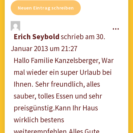
Die
...
Erich Seybold
schrieb am
30.
Met
Januar 2013
um
21:27
ein
Hallo Familie Kanzelsberger, War
mal wieder ein super Urlaub bei
Ihnen. Sehr freundlich, alles
sauber, tolles Essen und sehr
preisgünstig.Kann Ihr Haus
wirklich bestens
weiterempfehlen.Alles Gute