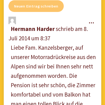
Die
...
Hermann Harder
schrieb am
8.
Met
Juli 2014
um
8:37
ein
Liebe Fam. Kanzelsberger, auf
unserer Motorradrückreise aus den
Alpen sind wir bei Ihnen sehr nett
aufgenommen worden. Die
Pension ist sehr schön, die Zimmer
komfortabel und vom Balkon hat
man einen tollen Blick auf die